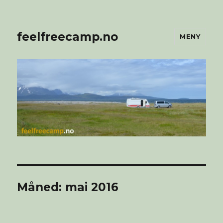
feelfreecamp.no
MENY
Måned:
mai 2016