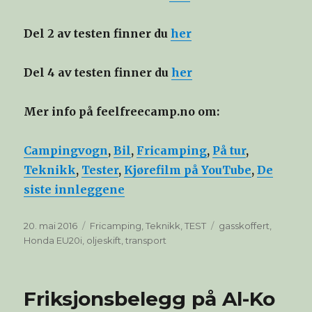
Del 2 av testen finner du
her
Del 4 av testen finner du
her
Mer info på feelfreecamp.no om:
Campingvogn
,
Bil
,
Fricamping
,
På tur
,
Teknikk
,
Tester
,
Kjørefilm på YouTube
,
De
siste innleggene
Publisert
Kategorier
Stikkord
20. mai 2016
Fricamping
,
Teknikk
,
TEST
gasskoffert
,
Honda EU20i
,
oljeskift
,
transport
Friksjonsbelegg på Al-Ko