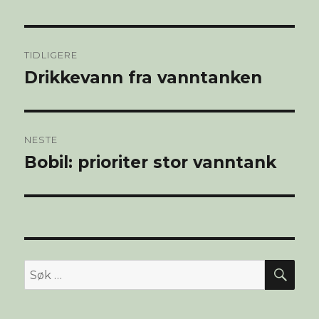
Innleggsnavigasjon
TIDLIGERE
Drikkevann fra vanntanken
Forrige
innlegg:
NESTE
Bobil: prioriter stor vanntank
Neste
innlegg:
SØ
Søk
etter: