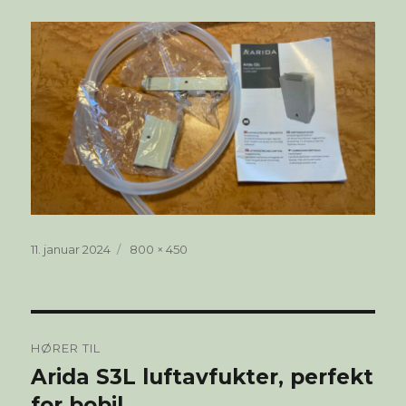
Publisert
Full
11. januar 2024
800 × 450
størrelse
Innleggsnavigasjon
HØRER TIL
Arida S3L luftavfukter, perfekt
for bobil