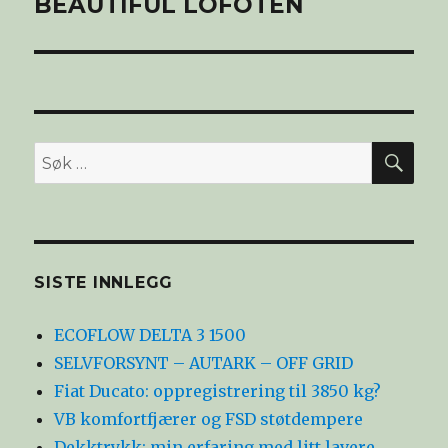
BEAUTIFUL LOFOTEN
SØ
Søk
etter:
SISTE INNLEGG
ECOFLOW DELTA 3 1500
SELVFORSYNT – AUTARK – OFF GRID
Fiat Ducato: oppregistrering til 3850 kg?
VB komfortfjærer og FSD støtdempere
Dekktrykk: min erfaring med litt lavere