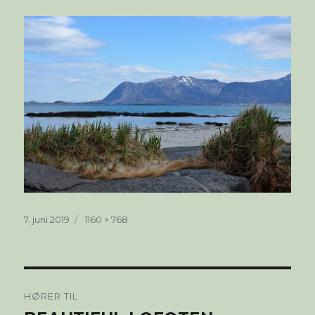
Publisert
Full
7. juni 2019
1160 × 768
størrelse
Innleggsnavigasjon
HØRER TIL