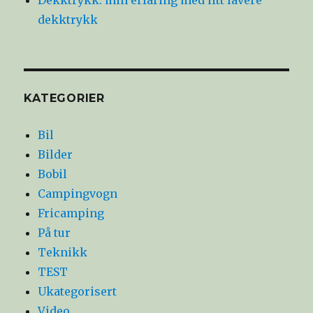
Dekktrykk: min erfaring med litt lavere
dekktrykk
KATEGORIER
Bil
Bilder
Bobil
Campingvogn
Fricamping
På tur
Teknikk
TEST
Ukategorisert
Video