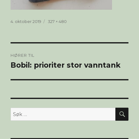
Publisert
Full
4. oktober 2019
327 × 480
størrelse
Innleggsnavigasjon
HØRER TIL
Bobil: prioriter stor vanntank
SØ
Søk
etter: