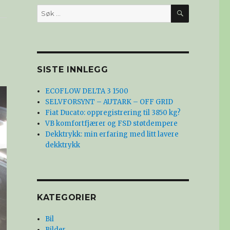
SØK
Søk
etter:
SISTE INNLEGG
ECOFLOW DELTA 3 1500
SELVFORSYNT – AUTARK – OFF GRID
Fiat Ducato: oppregistrering til 3850 kg?
VB komfortfjærer og FSD støtdempere
Dekktrykk: min erfaring med litt lavere
dekktrykk
KATEGORIER
Bil
Bilder