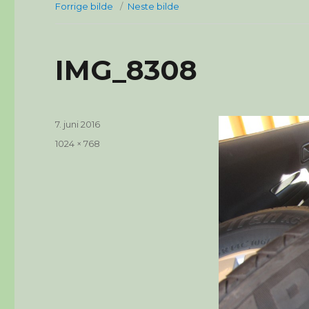
Forrige bilde
Neste bilde
IMG_8308
Publisert
7. juni 2016
Full
1024 × 768
størrelse