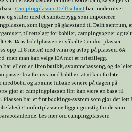
 Selv om vi skal besøke familie i Rotterdam, så velger vi
m base.
Campingplassen Delftsehout
har modernisert
ene og stiller med et sanitærbygg som imponerer
ngplassen, som ligger på gåavstand til Delft sentrum, e
ganisert, tilrettelagt for bobiler, campingvogner og telt
lt OK. 14 av bobilplassen er såkalte Comfortplasser
ss opp til 8 meter) med vann og avløp på plassen. 6A
rd, men man kan velge 10A mot et pristillegg.
har ellers en liten butikk, svømmebasseng, og de leie
om passer bra for oss med bobil er at vi kan forlate
 med bobil og komme tilbake senere på dagen på
tte gjør at campingplassen fint kan være en base til
r. Plassen har et fint bookings-system som gjør det lett 
anbefales). Comfortplassene ligger gunstig for de som
 parabolantenne. Les mer om campingplassen: