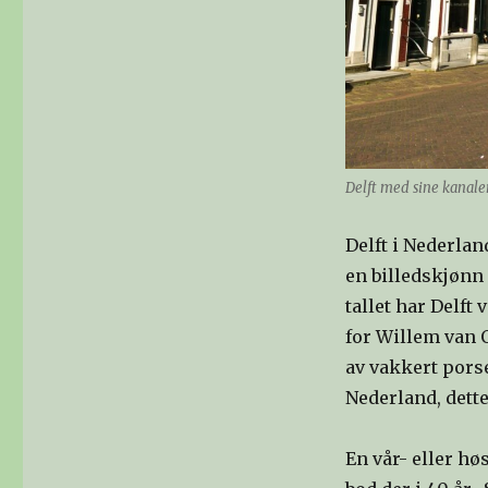
Delft med sine kanaler
Delft i Nederla
en billedskjønn 
tallet har Delft
for Willem van 
av vakkert porse
Nederland, dette
En vår- eller hø