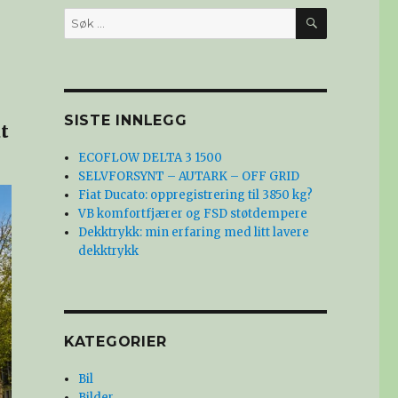
SØK
Søk
etter:
SISTE INNLEGG
t
ECOFLOW DELTA 3 1500
SELVFORSYNT – AUTARK – OFF GRID
Fiat Ducato: oppregistrering til 3850 kg?
VB komfortfjærer og FSD støtdempere
Dekktrykk: min erfaring med litt lavere
dekktrykk
KATEGORIER
Bil
Bilder