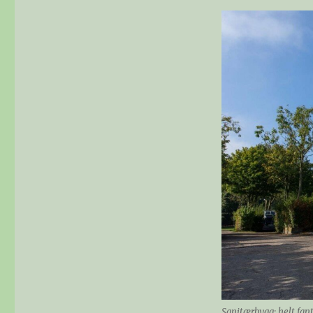
Sanitærbygg: helt fant