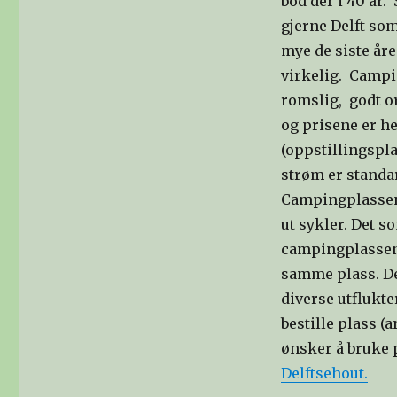
bod der i 40 år.
gjerne Delft so
mye de siste år
virkelig. Campi
romslig, godt or
og prisene er he
(oppstillingspla
strøm er standa
Campingplassen 
ut sykler. Det s
campingplassen
samme plass. De
diverse utflukte
bestille plass (
ønsker å bruke
Delftsehout.