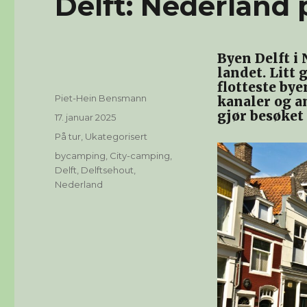
Delft: Nederland p
Byen Delft i 
landet. Litt 
flotteste bye
Forfatter
Piet-Hein Bensmann
kanaler og a
gjør besøket
Publisert
17. januar 2025
Kategorier
På tur
,
Ukategorisert
Stikkord
bycamping
,
City-camping
,
Delft
,
Delftsehout
,
Nederland