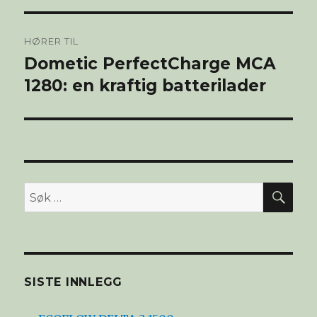
Innleggsnavigasjon
HØRER TIL
Dometic PerfectCharge MCA
1280: en kraftig batterilader
SØ
Søk
etter:
SISTE INNLEGG