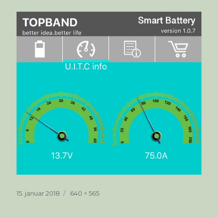
Publisert
Full
15. januar 2018
640 × 565
størrelse