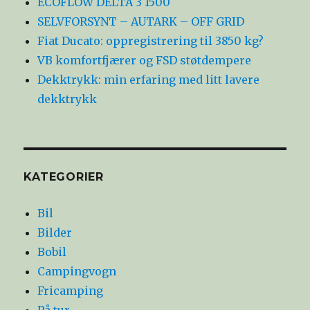
ECOFLOW DELTA 3 1500
SELVFORSYNT – AUTARK – OFF GRID
Fiat Ducato: oppregistrering til 3850 kg?
VB komfortfjærer og FSD støtdempere
Dekktrykk: min erfaring med litt lavere
dekktrykk
KATEGORIER
Bil
Bilder
Bobil
Campingvogn
Fricamping
På tur