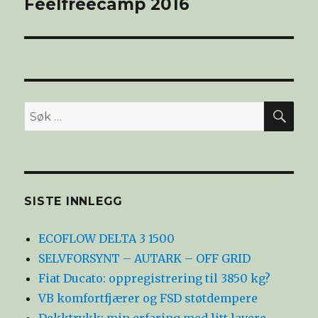
Feelfreecamp 2016
SØ
Søk
etter:
SISTE INNLEGG
ECOFLOW DELTA 3 1500
SELVFORSYNT – AUTARK – OFF GRID
Fiat Ducato: oppregistrering til 3850 kg?
VB komfortfjærer og FSD støtdempere
Dekktrykk: min erfaring med litt lavere