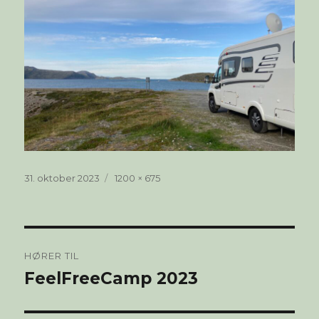
Publisert
Full
31. oktober 2023
1200 × 675
størrelse
Innleggsnavigasjon
HØRER TIL
FeelFreeCamp 2023