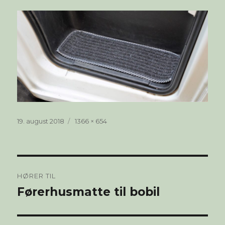
Publisert
Full
19. august 2018
1366 × 654
størrelse
Innleggsnavigasjon
HØRER TIL
Førerhusmatte til bobil