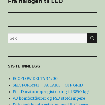
Fra halogen til LED
SØ
Søk
etter:
SISTE INNLEGG
ECOFLOW DELTA 3 1500
SELVFORSYNT – AUTARK – OFF GRID
Fiat Ducato: oppregistrering til 3850 kg?
VB komfortfjærer og FSD støtdempere
Dekktrykk: min erfaring med litt lavere