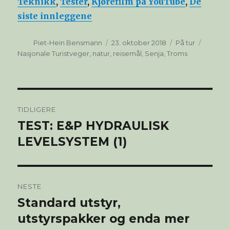
Teknikk
,
Tester
,
Kjørefilm på YouTube
,
De
siste innleggene
Forfatter
Publisert
Kategorier
Stikkor
Piet-Hein Bensmann
23. oktober 2018
På tur
Nasjonale Turistveger
,
natur
,
reisemål
,
Senja
,
Troms
Innleggsnavigasjon
TIDLIGERE
TEST: E&P HYDRAULISK
Forrige
innlegg:
LEVELSYSTEM (1)
NESTE
Standard utstyr,
Neste
innlegg:
utstyrspakker og enda mer