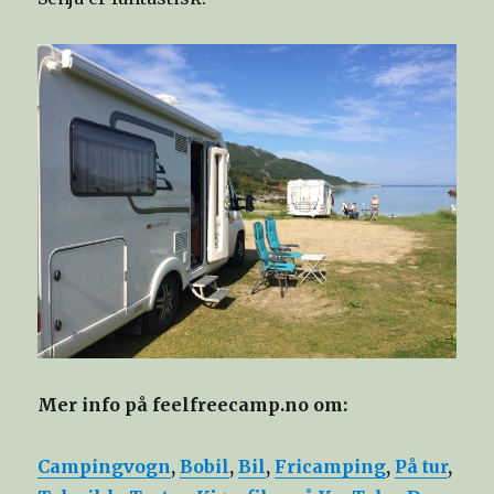
Mer info på feelfreecamp.no om:
Campingvogn
,
Bobil
,
Bil
,
Fricamping
,
På tur
,