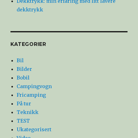
Dekktrykk: min erfaring med litt lavere
dekktrykk
KATEGORIER
Bil
Bilder
Bobil
Campingvogn
Fricamping
På tur
Teknikk
TEST
Ukategorisert
Video