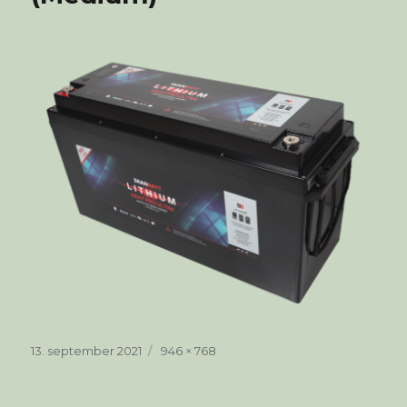
Publisert
Full
13. september 2021
946 × 768
størrelse