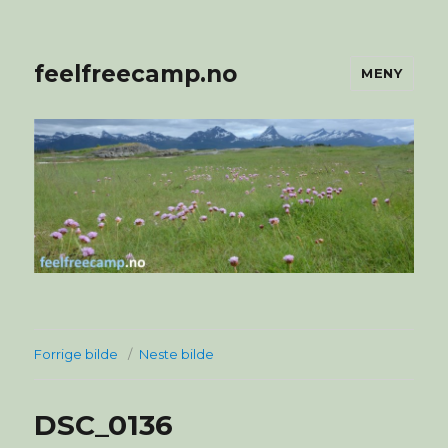
feelfreecamp.no
MENY
Forrige bilde
Neste bilde
DSC_0136