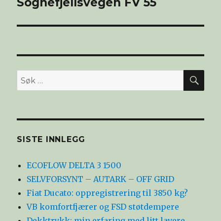
Sognefjellsvegen FV 55
SØ
Søk
etter:
SISTE INNLEGG
ECOFLOW DELTA 3 1500
SELVFORSYNT – AUTARK – OFF GRID
Fiat Ducato: oppregistrering til 3850 kg?
VB komfortfjærer og FSD støtdempere
Dekktrykk: min erfaring med litt lavere