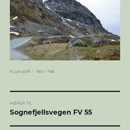
Publisert
Full
15. juni 2019
1160 × 768
størrelse
Innleggsnavigasjon
HØRER TIL
Sognefjellsvegen FV 55