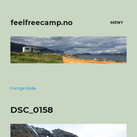
feelfreecamp.no
MENY
Forrige bilde
DSC_0158