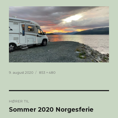
Publisert
Full
9. august 2020
853 × 480
størrelse
Innleggsnavigasjon
HØRER TIL
Sommer 2020 Norgesferie