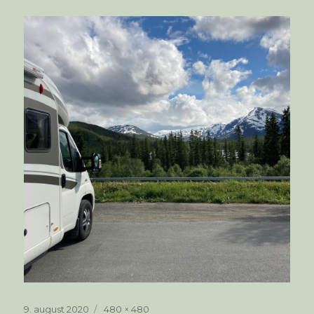
Publisert
Full
9. august 2020
480 × 480