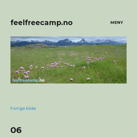
feelfreecamp.no
MENY
Forrige bilde
06