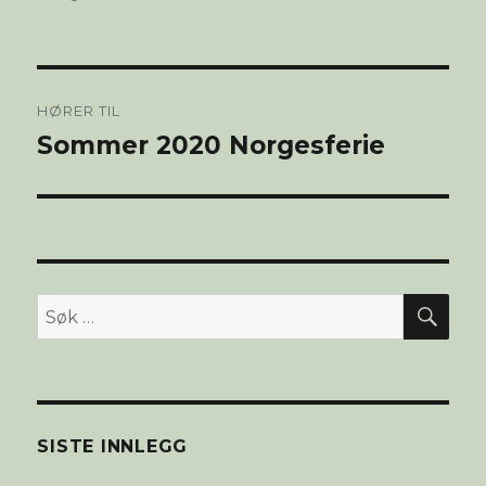
størrelse
Innleggsnavigasjon
HØRER TIL
Sommer 2020 Norgesferie
SØ
Søk
etter:
SISTE INNLEGG