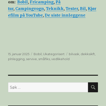
om:
Bobil
,
Fricamping
,
På
tur
,
Campingvogn
,
Teknikk
,
Tester
,
Bil
,
Kjør
efilm på YouTube
,
De siste innleggene
Publisert
Kategorier
Stikkord
15. januar 2025
Bobil
,
Ukategorisert
bilvask
,
dekksikft
,
plnlegging
,
servive
,
småfiks
,
vedlikehold
SØ
Søk
etter: