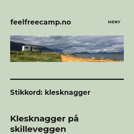
feelfreecamp.no
MENY
Stikkord:
klesknagger
Klesknagger på
skilleveggen