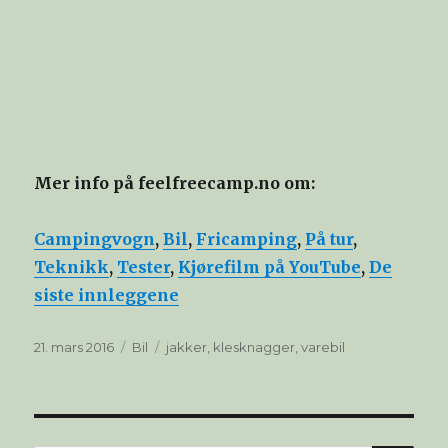
Mer info på feelfreecamp.no om:
Campingvogn
,
Bil
,
Fricamping
,
På tur
,
Teknikk
,
Tester
,
Kjørefilm på YouTube
,
De
siste innleggene
Publisert
Kategorier
Stikkord
21. mars 2016
Bil
jakker
,
klesknagger
,
varebil