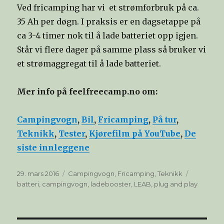
Ved fricamping har vi et strømforbruk på ca.
35 Ah per døgn. I praksis er en dagsetappe på
ca 3-4 timer nok til å lade batteriet opp igjen.
Står vi flere dager på samme plass så bruker vi
et strømaggregat til å lade batteriet.
Mer info på feelfreecamp.no om:
Campingvogn
,
Bil
,
Fricamping
,
På tur
,
Teknikk
,
Tester
,
Kjørefilm på YouTube
,
De
siste innleggene
Publisert
Kategorier
Stikkord
29. mars 2016
Campingvogn
,
Fricamping
,
Teknikk
batteri
,
campingvogn
,
ladebooster
,
LEAB
,
plug and play