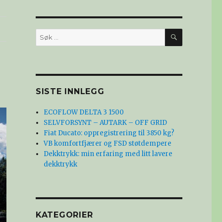
SØK
Søk
etter:
SISTE INNLEGG
ECOFLOW DELTA 3 1500
SELVFORSYNT – AUTARK – OFF GRID
Fiat Ducato: oppregistrering til 3850 kg?
VB komfortfjærer og FSD støtdempere
Dekktrykk: min erfaring med litt lavere
dekktrykk
KATEGORIER