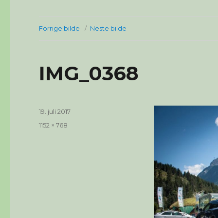
Forrige bilde
Neste bilde
IMG_0368
Publisert
19. juli 2017
Full
1152 × 768
størrelse