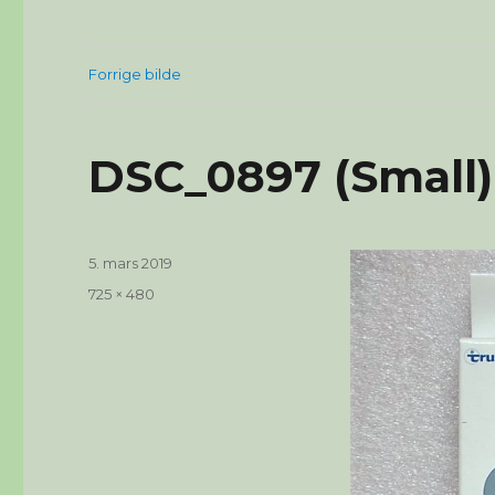
Forrige bilde
DSC_0897 (Small)
Publisert
5. mars 2019
Full
725 × 480
størrelse