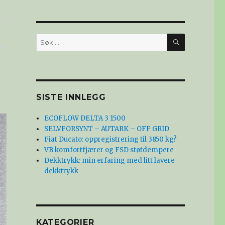
SØK
Søk
etter:
SISTE INNLEGG
ECOFLOW DELTA 3 1500
SELVFORSYNT – AUTARK – OFF GRID
Fiat Ducato: oppregistrering til 3850 kg?
VB komfortfjærer og FSD støtdempere
Dekktrykk: min erfaring med litt lavere
dekktrykk
KATEGORIER