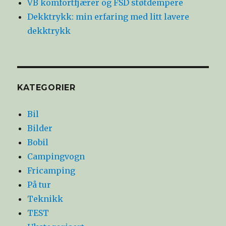
VB komfortfjærer og FSD støtdempere
Dekktrykk: min erfaring med litt lavere
dekktrykk
KATEGORIER
Bil
Bilder
Bobil
Campingvogn
Fricamping
På tur
Teknikk
TEST