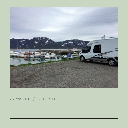
Publisert
Full
25. mai 2018
1280 × 960
størrelse
Innleggsnavigasjon