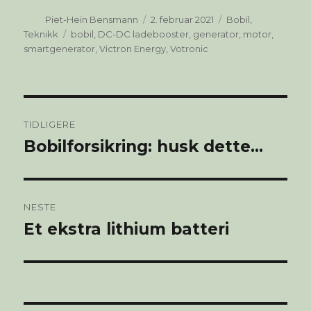
Forfatter
Publisert
Kategorier
Piet-Hein Bensmann
2. februar 2021
Bobil
,
Stikkord
Teknikk
bobil
,
DC-DC ladebooster
,
generator
,
motor
,
smartgenerator
,
Victron Energy
,
Votronic
Innleggsnavigasjon
TIDLIGERE
Bobilforsikring: husk dette…
Forrige
innlegg:
NESTE
Et ekstra lithium batteri
Neste
innlegg: