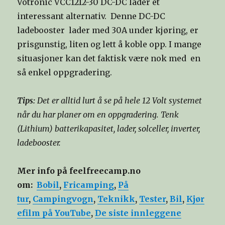
Votronic VCC1212-30 DC-DC lader et
interessant alternativ. Denne DC-DC
ladebooster lader med 30A under kjøring, er
prisgunstig, liten og lett å koble opp. I mange
situasjoner kan det faktisk være nok med en
så enkel oppgradering.
Tips:
Det er alltid lurt å se på hele 12 Volt systemet
når du har planer om en oppgradering. Tenk
(Lithium) batterikapasitet, lader, solceller, inverter,
ladebooster.
Mer
info på feelfreecamp.no
om:
Bobil
,
Fricamping
,
På
tur
,
Campingvogn
,
Teknikk
,
Tester
,
Bil
,
Kjør
efilm på YouTube
,
De siste innleggene