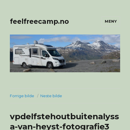
feelfreecamp.no
MENY
Forrige bilde
Neste bilde
vpdelfstehoutbuitenalyss
a-van-heyst-fotografie3