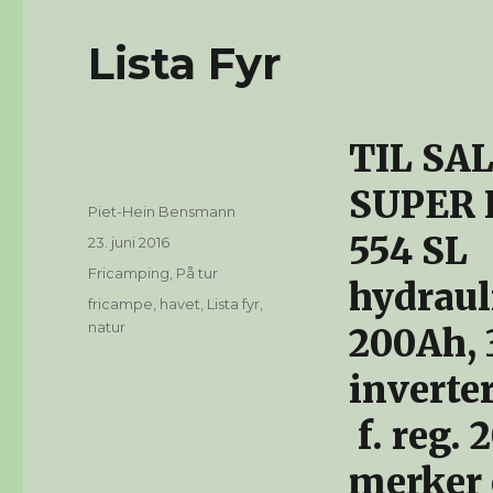
Lista Fyr
TIL SAL
SUPER 
Forfatter
Piet-Hein Bensmann
554 SL 
Publisert
23. juni 2016
Kategorier
Fricamping
,
På tur
hydraul
Stikkord
fricampe
,
havet
,
Lista fyr
,
natur
200Ah, 
inverte
f. reg. 
merker e