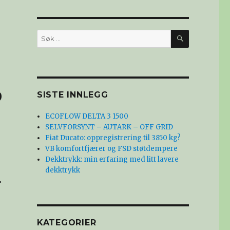
SØK
Søk
etter:
p
SISTE INNLEGG
ECOFLOW DELTA 3 1500
SELVFORSYNT – AUTARK – OFF GRID
Fiat Ducato: oppregistrering til 3850 kg?
VB komfortfjærer og FSD støtdempere
Dekktrykk: min erfaring med litt lavere
dekktrykk
+
KATEGORIER