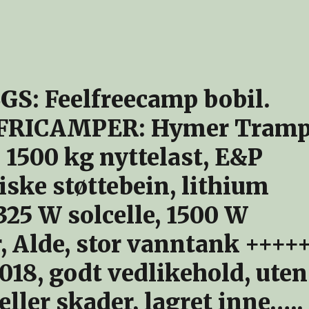
GS: Feelfreecamp bobil.
FRICAMPER: Hymer Tram
1500 kg nyttelast, E&P
iske støttebein, lithium
325 W solcelle, 1500 W
r, Alde, stor vanntank ++++
2018, godt vedlikehold, uten
ller skader, lagret inne…..