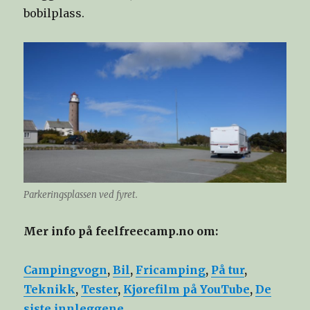
bobilplass.
Parkeringsplassen ved fyret.
Mer info på feelfreecamp.no om:
Campingvogn
,
Bil
,
Fricamping
,
På tur
,
Teknikk
,
Tester
,
Kjørefilm på YouTube
,
De
siste innleggene