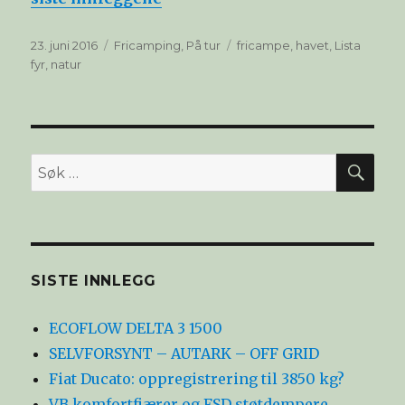
Publisert
Kategorier
Stikkord
23. juni 2016
Fricamping
,
På tur
fricampe
,
havet
,
Lista
fyr
,
natur
SØ
Søk
etter:
SISTE INNLEGG
ECOFLOW DELTA 3 1500
SELVFORSYNT – AUTARK – OFF GRID
Fiat Ducato: oppregistrering til 3850 kg?
VB komfortfjærer og FSD støtdempere