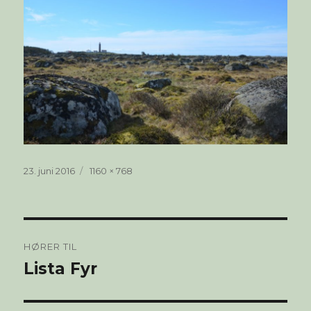
Publisert
Full
23. juni 2016
1160 × 768
størrelse
Innleggsnavigasjon
HØRER TIL
Lista Fyr