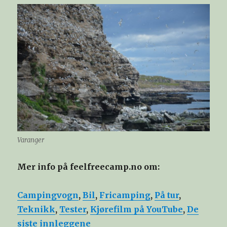
Varanger
Mer info på feelfreecamp.no om:
Campingvogn
,
Bil
,
Fricamping
,
På tur
,
Teknikk
,
Tester
,
Kjørefilm på YouTube
,
De
siste innleggene