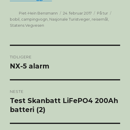
Forfatter
Publisert
Kategorier
Stikkord
Piet-Hein Bensmann
24. februar 2017
På tur
bobil
,
campingvogn
,
Nasjonale Turistveger
,
reisemål
,
Statens Vegvesen
Innleggsnavigasjon
TIDLIGERE
NX-5 alarm
Forrige
innlegg:
NESTE
Test Skanbatt LiFePO4 200Ah
Neste
innlegg:
batteri (2)