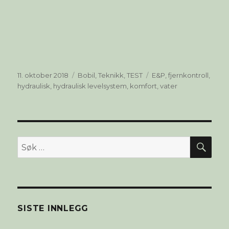
Publisert
Kategorier
Stikkord
11. oktober 2018
Bobil
,
Teknikk
,
TEST
E&P
,
fjernkontroll
,
hydraulisk
,
hydraulisk levelsystem
,
komfort
,
vater
SØ
Søk
etter:
SISTE INNLEGG