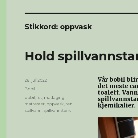
Stikkord:
oppvask
Hold spillvannst
Vår bobil bli
Publisert
28. juli 2022
det meste cam
Kategorier
Bobil
toalett. Vann
Stikkord
bobil
,
fet
,
matlaging
,
spillvannsta
matrester
,
oppvask
,
ren
,
kjemikalier.
spillvann
,
spillvannstank