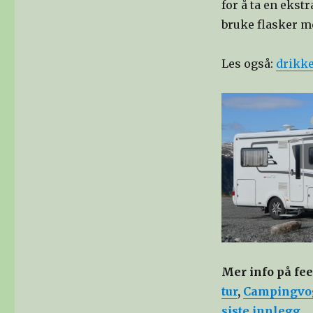
for å ta en ekst
bruke flasker m
Les også:
drikke
Mer
info på fe
tur
,
Campingvo
siste innlegg