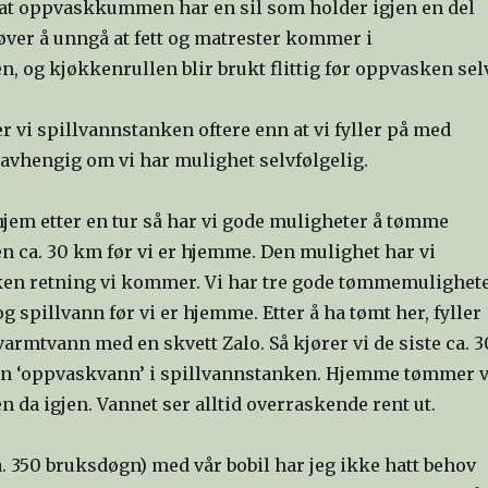
l at oppvaskkummen har en sil som holder igjen en del
øver å unngå at fett og matrester kommer i
, og kjøkkenrullen blir brukt flittig før oppvasken selv
r vi spillvannstanken oftere enn at vi fyller på med
 avhengig om vi har mulighet selvfølgelig.
jem etter en tur så har vi gode muligheter å tømme
n ca. 30 km før vi er hjemme. Den mulighet har vi
lken retning vi kommer. Vi har tre gode tømmemulighet
og spillvann før vi er hjemme. Etter å ha tømt her, fyller
r varmtvann med en skvett Zalo. Så kjører vi de siste ca. 3
n ‘oppvaskvann’ i spillvannstanken. Hjemme tømmer v
 da igjen. Vannet ser alltid overraskende rent ut.
ca. 350 bruksdøgn) med vår bobil har jeg ikke hatt behov