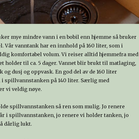
ker mye mindre vann i en bobil enn hjemme så bruker
el. Vår vanntank har en innhold på 160 liter, som i
eldig komfortabel volum. Vi reiser alltid hjemmefra med
t holder til ca. 5 dager. Vannet blir brukt til matlaging,
 og dusj og oppvask. En god del av de 160 liter
 i spillvannstanken på 140 liter. Særlig med
r vi veldig nøye.
holde spillvannstanken så ren som mulig. Jo renere
r i spillvannstanken, jo renere vi holder tanken, jo
 dårlig lukt.