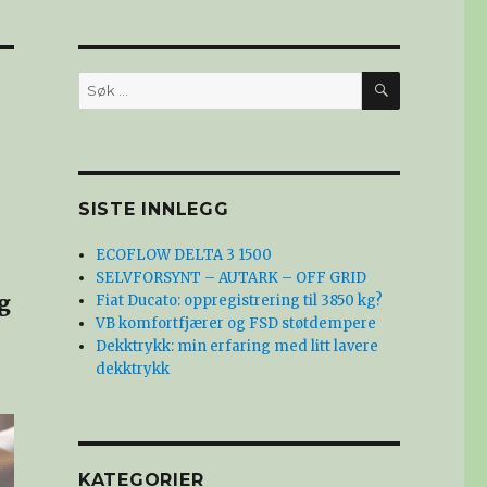
SØK
Søk
etter:
SISTE INNLEGG
ECOFLOW DELTA 3 1500
SELVFORSYNT – AUTARK – OFF GRID
og
Fiat Ducato: oppregistrering til 3850 kg?
VB komfortfjærer og FSD støtdempere
Dekktrykk: min erfaring med litt lavere
dekktrykk
KATEGORIER