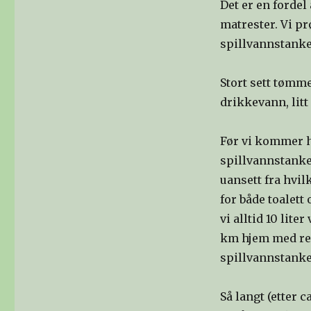
Det er en forde
matrester. Vi pr
spillvannstanken
Stort sett tømme
drikkevann, litt
Før vi kommer h
spillvannstanke
uansett fra hvi
for både toalett 
vi alltid 10 lite
km hjem med re
spillvannstanken
Så langt (etter 