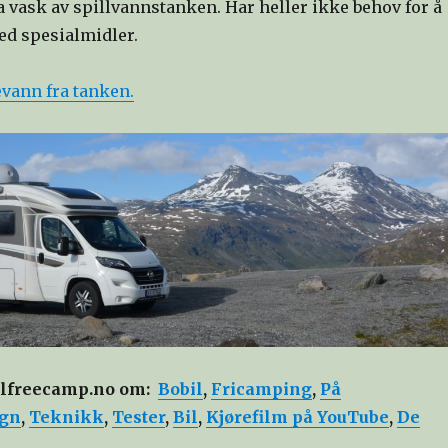
ra vask av spillvannstanken. Har heller ikke behov for å
ed spesialmidler.
vann fra tanken.
elfreecamp.no om:
Bobil
,
Fricamping
,
På
gn
,
Teknikk
,
Tester
,
Bil
,
Kjørefilm på YouTube
,
De