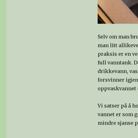
Selv om man bru
man litt allikev
praksis er en v
full vanntank. De
drikkevann, vask
forsvinner igjen
oppvaskvannet e
Vi satser på å 
vannet er som gå
mindre sjanse på