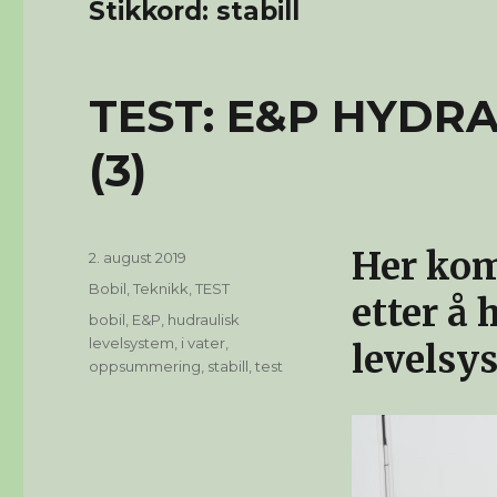
Stikkord:
stabill
TEST: E&P HYDR
(3)
Her ko
Publisert
2. august 2019
Kategorier
Bobil
,
Teknikk
,
TEST
etter å
Stikkord
bobil
,
E&P
,
hudraulisk
levelsystem
,
i vater
,
levelsys
oppsummering
,
stabill
,
test