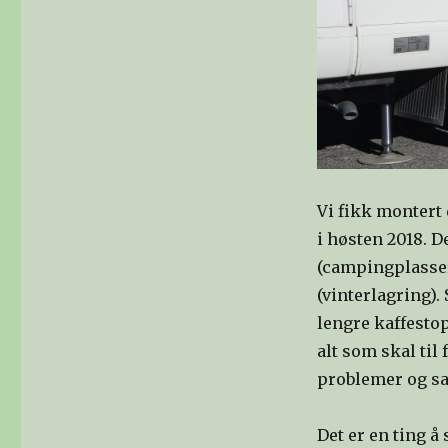
Vi fikk montert
i høsten 2018. D
(campingplasser
(vinterlagring).
lengre kaffestop
alt som skal til 
problemer og sat
Det er en ting å 