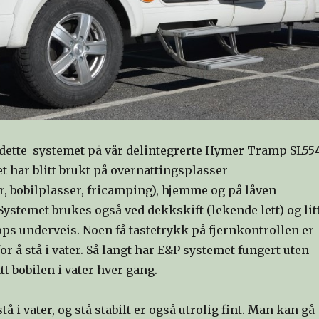
 dette systemet på vår delintegrerte Hymer Tramp SL55
et har blitt brukt på overnattingsplasser
, bobilplasser, fricamping), hjemme og på låven
 Systemet brukes også ved dekkskift (lekende lett) og lit
ps underveis. Noen få tastetrykk på fjernkontrollen er
for å stå i vater. Så langt har E&P systemet fungert uten
t bobilen i vater hver gang.
stå i vater, og stå stabilt er også utrolig fint. Man kan gå