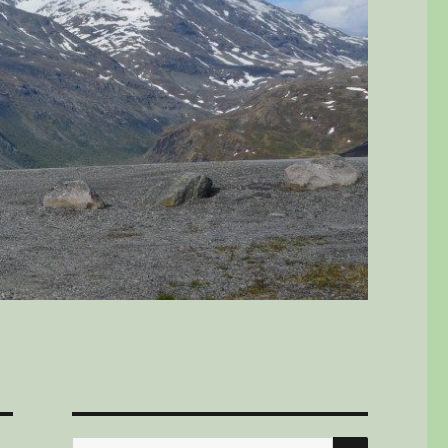
SØK
Søk