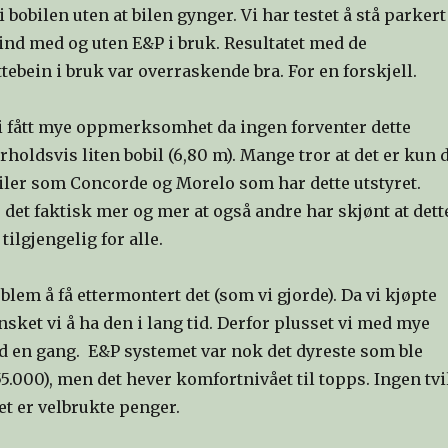
i bobilen uten at bilen gynger. Vi har testet å stå parkert
ind med og uten E&P i bruk. Resultatet med de
tebein i bruk var overraskende bra. For en forskjell.
i fått mye oppmerksomhet da ingen forventer dette
orholdsvis liten bobil (6,80 m). Mange tror at det er kun 
iler som Concorde og Morelo som har dette utstyret.
det faktisk mer og mer at også andre har skjønt at dett
tilgjengelig for alle.
blem å få ettermontert det (som vi gjorde). Da vi kjøpte
sket vi å ha den i lang tid. Derfor plusset vi med mye
d en gang. E&P systemet var nok det dyreste som ble
55.000), men det hever komfortnivået til topps. Ingen tvi
et er velbrukte penger.