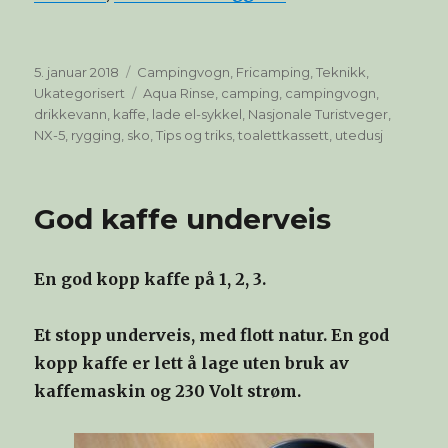
Publisert
Kategorier
5. januar 2018
Campingvogn
,
Fricamping
,
Teknikk
,
Stikkord
Ukategorisert
Aqua Rinse
,
camping
,
campingvogn
,
drikkevann
,
kaffe
,
lade el-sykkel
,
Nasjonale Turistveger
,
NX-5
,
rygging
,
sko
,
Tips og triks
,
toalettkassett
,
utedusj
God kaffe underveis
En god kopp kaffe på 1, 2, 3.
Et stopp underveis, med flott natur. En god
kopp kaffe er lett å lage uten bruk av
kaffemaskin og 230 Volt strøm.