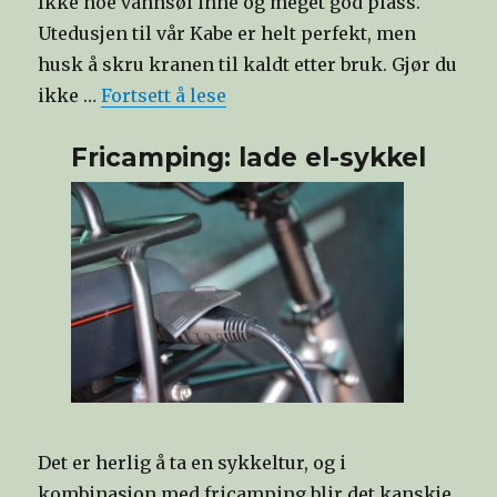
Ikke noe vannsøl inne og meget god plass.
Utedusjen til vår Kabe er helt perfekt, men
husk å skru kranen til kaldt etter bruk. Gjør du
ikke …
Fortsett å lese
Fricamping: lade el-sykkel
Det er herlig å ta en sykkeltur, og i
kombinasjon med fricamping blir det kanskje