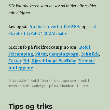
NB: Vannkokeren som du ser på bildet blir ryddet
når vi kjører.
Les også:
Pro User Inverter 12V-230V
og
Test
Skanbatt LiFePO4 200Ah batteri
Mer info på feelfreecamp.no om:
Bobil
,
Fricamping
,
På tur
,
Campingvogn
,
Teknikk
,
Tester
,
Bil
,
Kjørefilm på YouTube
,
De siste
innleggene
Publisert
Kategorier
Stikkord
18. juni 2019
Bobil
,
Teknikk
,
Ukategorisert
bobil
,
inverter
,
kaffe
,
Kaffehylle
,
på tur
,
Skanbatt LiFEPO4
Tips og triks