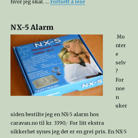
hvor jeg skal. …
Fortsett å lese
NX-5 Alarm
Mo
nter
e
selv
?
For
noe
n
uker
siden bestilte jeg en NX-5 alarm hos
caravan.no til kr. 3390,- For litt ekstra
sikkerhet synes jeg det er en grei pris. En NX-5