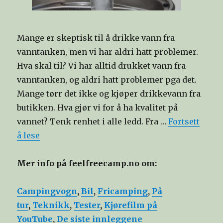
Mange er skeptisk til å drikke vann fra
vanntanken, men vi har aldri hatt problemer.
Hva skal til? Vi har alltid drukket vann fra
vanntanken, og aldri hatt problemer pga det.
Mange tørr det ikke og kjøper drikkevann fra
butikken. Hva gjør vi for å ha kvalitet på
vannet? Tenk renhet i alle ledd. Fra …
Fortsett
å lese
Mer info på feelfreecamp.no om:
Campingvogn
,
Bil
,
Fricamping
,
På
tur
,
Teknikk
,
Tester
,
Kjørefilm på
YouTube
,
De siste innleggene