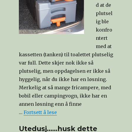
d at de
plutsel
ig ble
konfro
ntert
med at
kassetten (tanken) til toalettet plutselig
var full. Dette skjer nok ikke så
plutselig, men oppdagelsen er ikke så
hyggelig, når du ikke har en løsning.
Merkelig at så mange fricampere, med
bobil eller campingvogn, ikke har en
annen løsning enn å finne
…
Fortsett å lese
Utedusj……husk dette