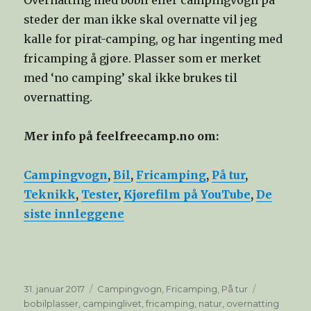
steder der man ikke skal overnatte vil jeg
kalle for pirat-camping, og har ingenting med
fricamping å gjøre. Plasser som er merket
med ‘no camping’ skal ikke brukes til
overnatting.
Mer info på feelfreecamp.no om:
Campingvogn
,
Bil
,
Fricamping
,
På tur
,
Teknikk
,
Tester
,
Kjørefilm på YouTube
,
De
siste innleggene
Publisert
Kategorier
Stikkord
31. januar 2017
Campingvogn
,
Fricamping
,
På tur
bobilplasser
,
campinglivet
,
fricamping
,
natur
,
overnatting