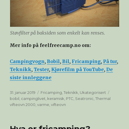
Støvfilter på baksiden som enkelt kan renses.
Mer info på feelfreecamp.no om:
Campingvogn
,
Bobil
,
Bil
,
Fricamping
,
På tur
,
Teknikk
,
Tester
,
Kjørefilm på YouTube
,
De
siste innleggene
Publisert
Kategorier
Stikkord
31. januar 2019
Fricamping
,
Teknikk
,
Ukategorisert
bobil
,
campinglivet
,
keramisk
,
PTC
,
Seatronic
,
Thermal
vifteovn 2000
,
varme
,
vifteovn
Hva er fricamping?