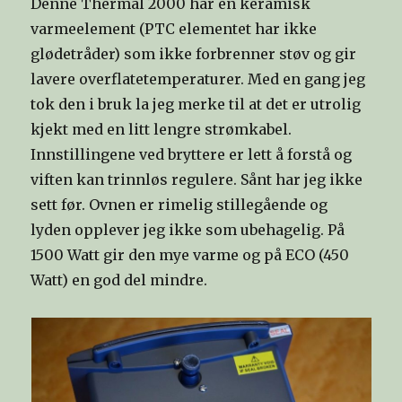
Denne Thermal 2000 har en keramisk
varmeelement (PTC elementet har ikke
glødetråder) som ikke forbrenner støv og gir
lavere overflatetemperaturer. Med en gang jeg
tok den i bruk la jeg merke til at det er utrolig
kjekt med en litt lengre strømkabel.
Innstillingene ved bryttere er lett å forstå og
viften kan trinnløs regulere. Sånt har jeg ikke
sett før. Ovnen er rimelig stillegående og
lyden opplever jeg ikke som ubehagelig. På
1500 Watt gir den mye varme og på ECO (450
Watt) en god del mindre.