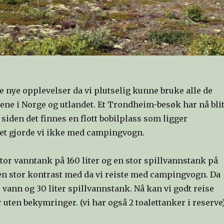
e nye opplevelser da vi plutselig kunne bruke alle de
sene i Norge og utlandet. Et Trondheim-besøk har nå blit
t siden det finnes en flott bobilplass som ligger
et gjorde vi ikke med campingvogn.
tor vanntank på 160 liter og en stor spillvannstank på
r en stor kontrast med da vi reiste med campingvogn. Da
r vann og 30 liter spillvannstank. Nå kan vi godt reise
r uten bekymringer. (vi har også 2 toalettanker i reserve)