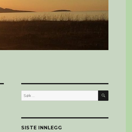
SØK
Søk
etter:
SISTE INNLEGG