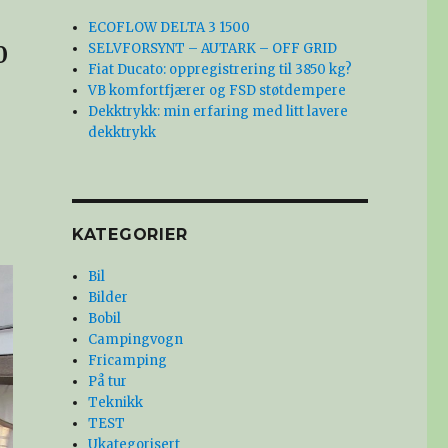
ECOFLOW DELTA 3 1500
0
SELVFORSYNT – AUTARK – OFF GRID
Fiat Ducato: oppregistrering til 3850 kg?
VB komfortfjærer og FSD støtdempere
Dekktrykk: min erfaring med litt lavere
dekktrykk
KATEGORIER
Bil
Bilder
Bobil
Campingvogn
Fricamping
På tur
Teknikk
TEST
Ukategorisert