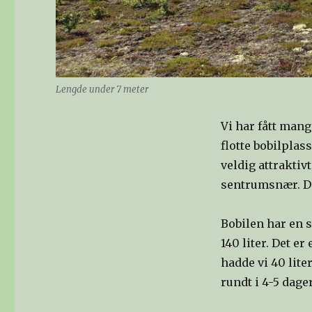
Lengde under 7 meter
Vi har fått mang
flotte bobilplas
veldig attraktiv
sentrumsnær. D
Bobilen har en s
140 liter. Det e
hadde vi 40 lite
rundt i 4-5 dage