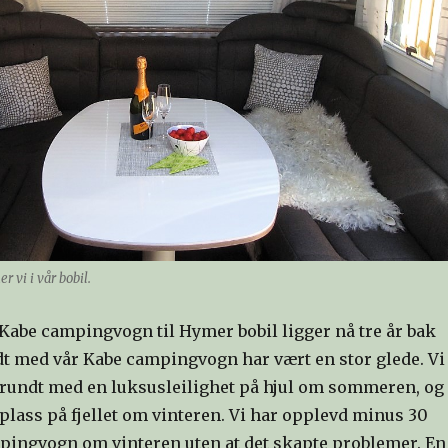
r vi i vår bobil.
Kabe campingvogn til Hymer bobil ligger nå tre år bak
ndt med vår Kabe campingvogn har vært en stor glede. Vi
te rundt med en luksusleilighet på hjul om sommeren, og
 plass på fjellet om vinteren. Vi har opplevd minus 30
ingvogn om vinteren uten at det skapte problemer. En