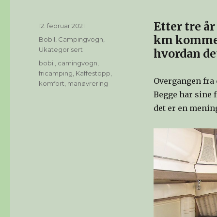
Etter tre å
Publisert
12. februar 2021
km kommer
Kategorier
Bobil
,
Campingvogn
,
Ukategorisert
hvordan det
Stikkord
bobil
,
camingvogn
,
fricamping
,
Kaffestopp
,
Overgangen fra 
komfort
,
manøvrering
Begge har sine 
det er en mening