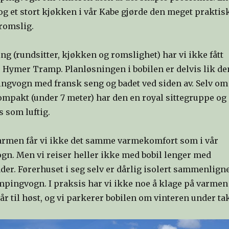
 og et stort kjøkken i vår Kabe gjørde den meget praktisk
romslig.
ing (rundsitter, kjøkken og romslighet) har vi ikke fått
år Hymer Tramp. Planløsningen i bobilen er delvis lik de
ingvogn med fransk seng og badet ved siden av. Selv om
mpakt (under 7 meter) har den en royal sittegruppe og
 som luftig.
armen får vi ikke det samme varmekomfort som i vår
n. Men vi reiser heller ikke med bobil lenger med
er. Førerhuset i seg selv er dårlig isolert sammenlign
pingvogn. I praksis har vi ikke noe å klage på varmen
 vår til høst, og vi parkerer bobilen om vinteren under ta