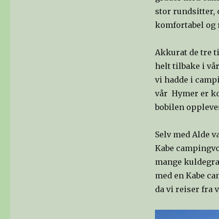
stor rundsitter,
komfortabel og 
Akkurat de tre t
helt tilbake i v
vi hadde i camp
vår Hymer er ko
bobilen oppleves
Selv med Alde v
Kabe campingvog
mange kuldegrad
med en Kabe cam
da vi reiser fra