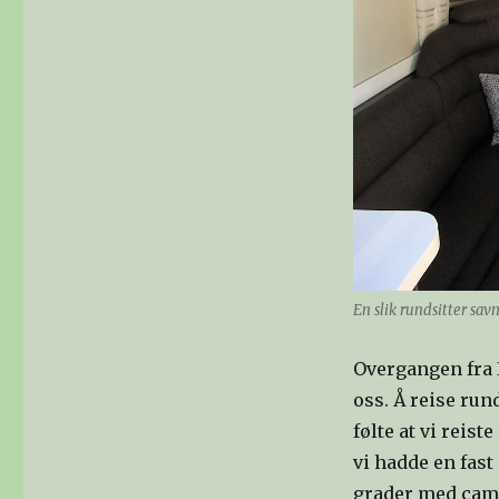
En slik rundsitter savne
Overgangen fra 
oss. Å reise ru
følte at vi reis
vi hadde en fast
grader med camp