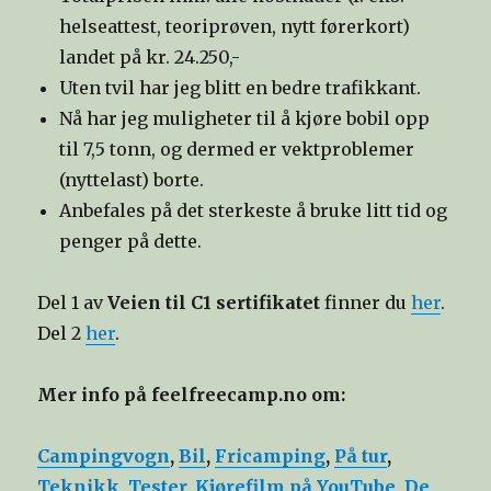
helseattest, teoriprøven, nytt førerkort)
landet på kr. 24.250,-
Uten tvil har jeg blitt en bedre trafikkant.
Nå har jeg muligheter til å kjøre bobil opp
til 7,5 tonn, og dermed er vektproblemer
(nyttelast) borte.
Anbefales på det sterkeste å bruke litt tid og
penger på dette.
Del 1 av
Veien til C1 sertifikatet
finner du
her
.
Del 2
her
.
Mer info på feelfreecamp.no om:
Campingvogn
,
Bil
,
Fricamping
,
På tur
,
Teknikk
,
Tester
,
Kjørefilm på YouTube
,
De